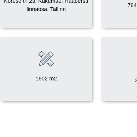
Korese tn 23, Kakumäe. Haabersti
784
linnaosa, Tallinn
1602 m2