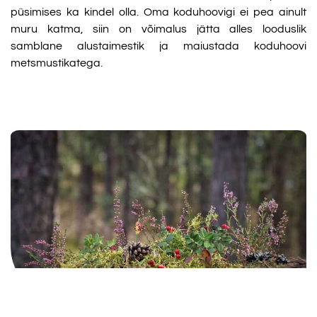
püsimises ka kindel olla. Oma koduhoovigi ei pea ainult
muru katma, siin on võimalus jätta alles looduslik
samblane alustaimestik ja maiustada koduhoovi
metsmustikatega.