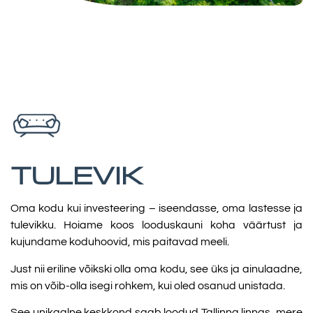
TULEVIK
Oma kodu kui investeering – iseendasse, oma lastesse ja
tulevikku. Hoiame koos looduskauni koha väärtust ja
kujundame koduhoovid, mis paitavad meeli.
Just nii eriline võikski olla oma kodu, see üks ja ainulaadne,
mis on võib-olla isegi rohkem, kui oled osanud unistada.
See unikaalne keskkond saab loodud Tallinna linnas, mere