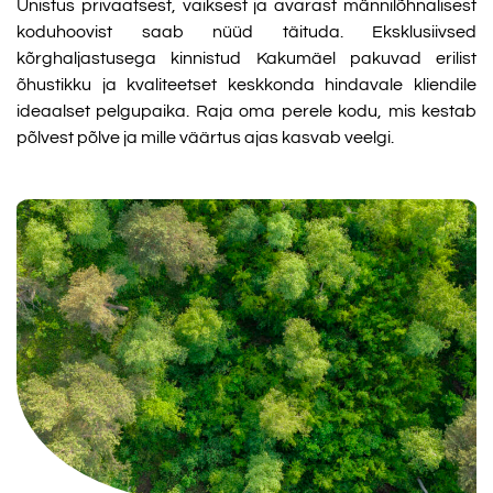
Unistus privaatsest, vaiksest ja avarast männilõhnalisest
koduhoovist saab nüüd täituda. Eksklusiivsed
kõrghaljastusega kinnistud Kakumäel pakuvad erilist
õhustikku ja kvaliteetset keskkonda hindavale kliendile
ideaalset pelgupaika. Raja oma perele kodu, mis kestab
põlvest põlve ja mille väärtus ajas kasvab veelgi.