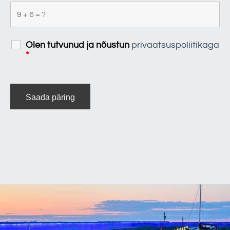
Olen tutvunud ja nõustun
privaatsuspoliitikaga
*