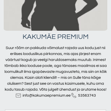
KAKUMÄE PREMIUM
Suur rõõm on pakkuda võimalust rajada uus kodu just nii
erilises looduslikus piirkonnas, mis ajas järjest enam
väärtust kogub ja veelgi haruldasemaks muutub. Inimest
tõmbab ikka looduse poole, aga tänases maailmas ei saa
loomulikult ilma igapäevaste mugavusteta, mis siin on kõik
olemas. Küsin alati kliendilt – mis on Sulle täna kõige
olulisem? Sest just see on vastus küsimusele, kuhu oma
kodu tasub rajada. Võta julgelt ühendust ja arutame koos!
info@kakumaepremium.ee
53563743