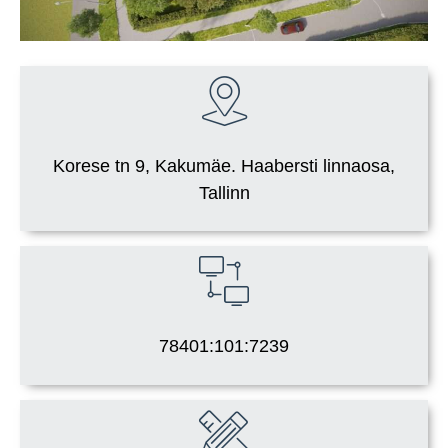
Korese tn 9, Kakumäe. Haabersti linnaosa,
Tallinn
78401:101:7239